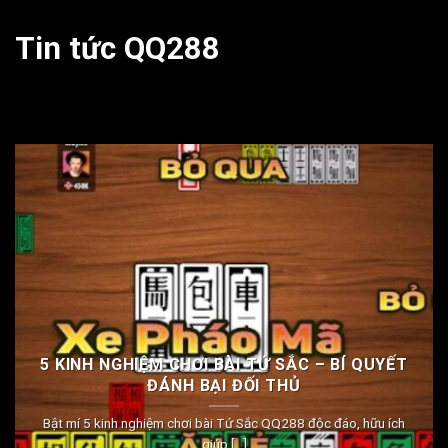
Tin tức QQ288
5 KINH NGHIỆM CHƠI BÀI TỨ SẮC – BÍ QUYẾT
ĐÁNH BẠI ĐỐI THỦ
Bật mí 5 kinh nghiệm chơi bài Tứ Sắc QQ288 độc đáo, hữu ích
giúp [...]