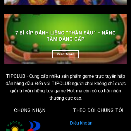
7 BÍ KÍP ĐÁNH LIÊNG “THẦN SẦU” – NÂNG
TẦM ĐẲNG CẤP
Read More
TIPCLUB
- Cung cấp nhiều sản phẩm game trực tuyến hấp
dẫn hàng đầu. Đến với
TIPCLUB
người chơi không chỉ được
giải trí với những tựa game Hot mà còn có cơ hội nhận
thưởng cực cao.
CHỨNG NHẬN
THEO DÕI CHÚNG TÔI
Điều khoản